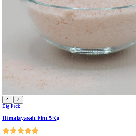
Big Pack
Himalayasalt Fint 5Kg
Betyg:
5.0 utav 5 stjärnor