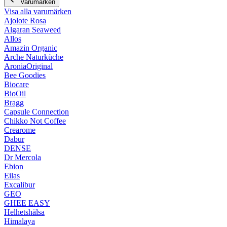
Varumärken
Visa alla varumärken
Ajolote Rosa
Algaran Seaweed
Allos
Amazin Organic
Arche Naturküche
AroniaOriginal
Bee Goodies
Biocare
BioOil
Bragg
Capsule Connection
Chikko Not Coffee
Crearome
Dabur
DENSE
Dr Mercola
Ebion
Eilas
Excalibur
GEO
GHEE EASY
Helhetshälsa
Himalaya