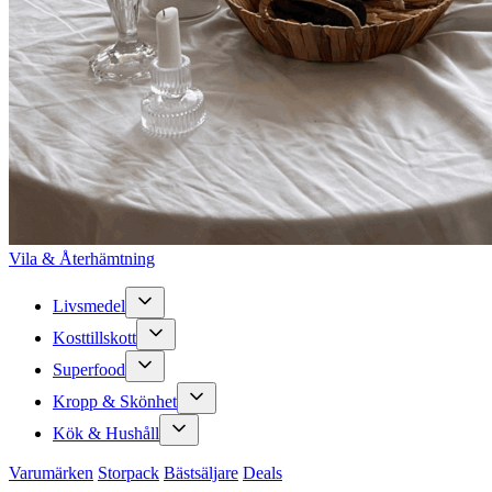
Vila & Återhämtning
Livsmedel
Kosttillskott
Superfood
Kropp & Skönhet
Kök & Hushåll
Varumärken
Storpack
Bästsäljare
Deals