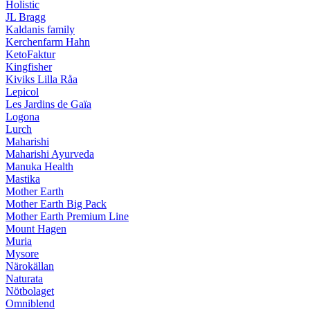
Holistic
JL Bragg
Kaldanis family
Kerchenfarm Hahn
KetoFaktur
Kingfisher
Kiviks Lilla Råa
Lepicol
Les Jardins de Gaïa
Logona
Lurch
Maharishi
Maharishi Ayurveda
Manuka Health
Mastika
Mother Earth
Mother Earth Big Pack
Mother Earth Premium Line
Mount Hagen
Muria
Mysore
Närokällan
Naturata
Nötbolaget
Omniblend