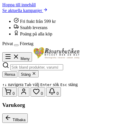
Hoppa till innehåll
Se aktuella kampanjer
Fri frakt från 599 kr
Snabb leverans
Poäng på alla köp
Privat
Företag
Meny
Rensa
Stäng
navigera
välj
sök
stäng
↑
↓
Tab
Enter
Esc
0
0
0
Varukorg
Tillbaka