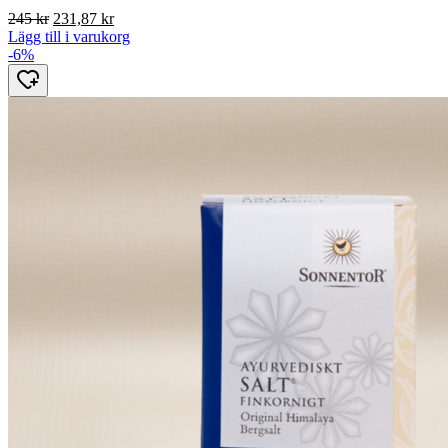
Det
Det
245
kr
231,87
kr
ursprungliga
nuvarande
Lägg till i varukorg
priset
priset
-6%
var:
är:
245 kr.
231,87 kr.