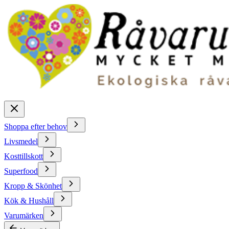
Shoppa efter behov
Livsmedel
Kosttillskott
Superfood
Kropp & Skönhet
Kök & Hushåll
Varumärken