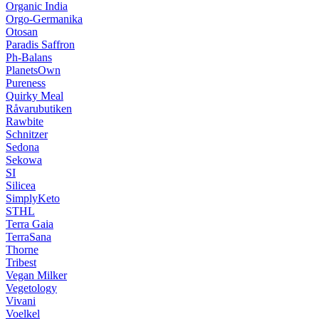
Organic India
Orgo-Germanika
Otosan
Paradis Saffron
Ph-Balans
PlanetsOwn
Pureness
Quirky Meal
Råvarubutiken
Rawbite
Schnitzer
Sedona
Sekowa
SI
Silicea
SimplyKeto
STHL
Terra Gaia
TerraSana
Thorne
Tribest
Vegan Milker
Vegetology
Vivani
Voelkel