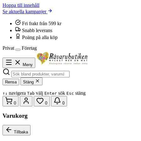
Hoppa till innehåll
Se aktuella kampanjer
Fri frakt från 599 kr
Snabb leverans
Poäng på alla köp
Privat
Företag
Meny
Rensa
Stäng
navigera
välj
sök
stäng
↑
↓
Tab
Enter
Esc
0
0
0
Varukorg
Tillbaka