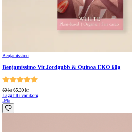
Benjamissimo
Benjamissimo Vit Jordgubb & Quinoa EKO 60g
Betyg:
5.0 utav 5 stjärnor
Det
Det
69
kr
65,30
kr
ursprungliga
nuvarande
Lägg till i varukorg
priset
priset
-6%
var:
är:
69 kr.
65,30 kr.