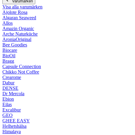
Varumärken
Visa alla varumärken
Ajolote Rosa
Algaran Seaweed
Allos
Amazin Organic
Arche Naturküche
AroniaOriginal
Bee Goodies
Biocare
BioOil
Bragg
Capsule Connection
Chikko Not Coffee
Crearome
Dabur
DENSE
Dr Mercola
Ebion
Eilas
Excalibur
GEO
GHEE EASY
Helhetshälsa
Himalaya