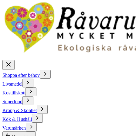
Shoppa efter behov
Livsmedel
Kosttillskott
Superfood
Kropp & Skönhet
Kök & Hushåll
Varumärken