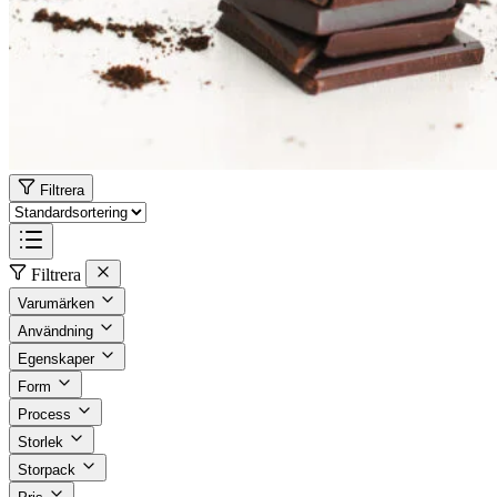
Filtrera
Filtrera
Varumärken
Användning
Egenskaper
Form
Process
Storlek
Storpack