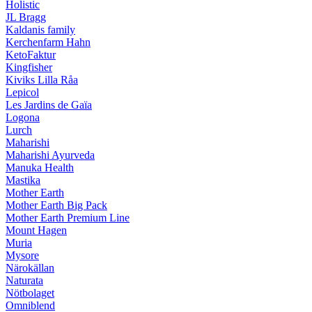
Holistic
JL Bragg
Kaldanis family
Kerchenfarm Hahn
KetoFaktur
Kingfisher
Kiviks Lilla Råa
Lepicol
Les Jardins de Gaïa
Logona
Lurch
Maharishi
Maharishi Ayurveda
Manuka Health
Mastika
Mother Earth
Mother Earth Big Pack
Mother Earth Premium Line
Mount Hagen
Muria
Mysore
Närokällan
Naturata
Nötbolaget
Omniblend