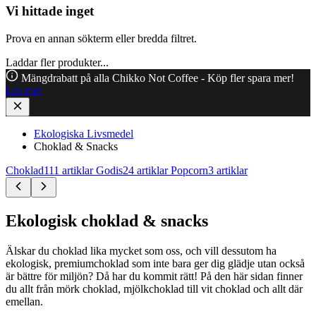
Vi hittade inget
Prova en annan sökterm eller bredda filtret.
Laddar fler produkter...
Mängdrabatt på alla Chikko Not Coffee - Köp fler spara mer!
Läs mer
Ekologiska Livsmedel
Choklad & Snacks
Choklad
111 artiklar
Godis
24 artiklar
Popcorn
3 artiklar
Ekologisk choklad & snacks
Älskar du choklad lika mycket som oss, och vill dessutom ha
ekologisk, premiumchoklad som inte bara ger dig glädje utan också
är bättre för miljön? Då har du kommit rätt! På den här sidan finner
du allt från mörk choklad, mjölkchoklad till vit choklad och allt där
emellan.