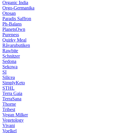
Organic India
Orgo-Germanika
Otosan
Paradis Saffron
Ph-Balans
PlanetsOwn
Pureness
Quirky Meal
Råvarubutiken
Rawbite
Schnitzer
Sedona
Sekowa
SI
Silicea
SimplyKeto
STHL
Terra Gaia
TerraSana
Thorne
Tribest
Vegan Milker
Vegetology
Vivani
Voelkel