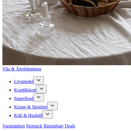
Vila & Återhämtning
Livsmedel
Kosttillskott
Superfood
Kropp & Skönhet
Kök & Hushåll
Varumärken
Storpack
Bästsäljare
Deals