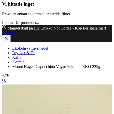
Vi hittade inget
Prova en annan sökterm eller bredda filtret.
Laddar fler produkter...
Mängdrabatt på alla Chikko Not Coffee - Köp fler spara mer!
Läs mer
Ekologiska Livsmedel
Drycker & Te
Kaffe
Koffein
Mount Hagen Capucchino Vegan Fairtrade EKO 225g
-6%
🔍