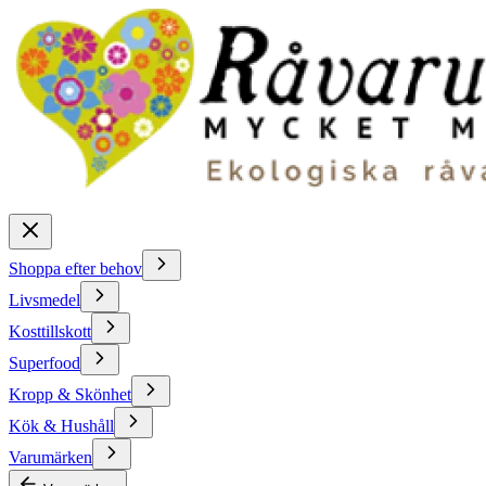
Shoppa efter behov
Livsmedel
Kosttillskott
Superfood
Kropp & Skönhet
Kök & Hushåll
Varumärken