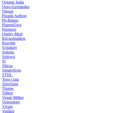
Organic India
Orgo-Germanika
Otosan
Paradis Saffron
Ph-Balans
PlanetsOwn
Pureness
Quirky Meal
Råvarubutiken
Rawbite
Schnitzer
Sedona
Sekowa
SI
Silicea
SimplyKeto
STHL
Terra Gaia
TerraSana
Thorne
Tribest
Vegan Milker
Vegetology
Vivani
Voelkel