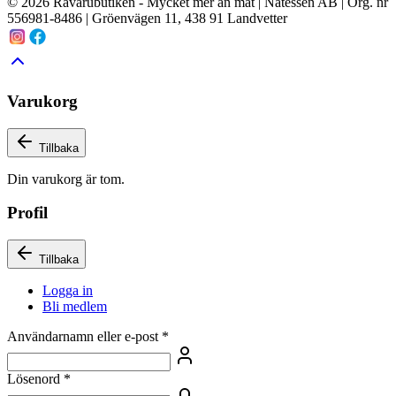
© 2026 Råvarubutiken - Mycket mer än mat | Natessen AB | Org. nr
556981-8486 | Gröenvägen 11, 438 91 Landvetter
Varukorg
Tillbaka
Din varukorg är tom.
Profil
Tillbaka
Logga in
Bli medlem
Användarnamn eller e-post
*
Lösenord
*