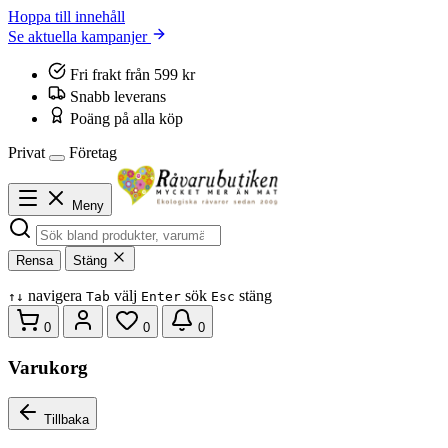
Hoppa till innehåll
Se aktuella kampanjer
Fri frakt från 599 kr
Snabb leverans
Poäng på alla köp
Privat
Företag
Meny
Rensa
Stäng
navigera
välj
sök
stäng
↑
↓
Tab
Enter
Esc
0
0
0
Varukorg
Tillbaka