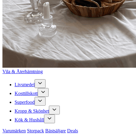
Vila & Återhämtning
Livsmedel
Kosttillskott
Superfood
Kropp & Skönhet
Kök & Hushåll
Varumärken
Storpack
Bästsäljare
Deals