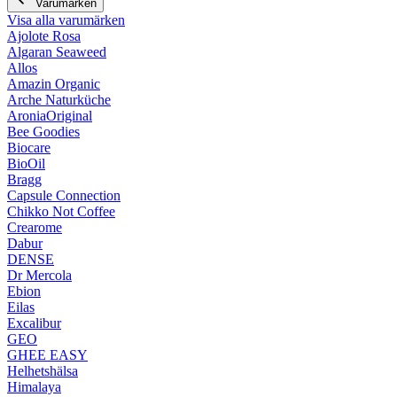
Varumärken
Visa alla varumärken
Ajolote Rosa
Algaran Seaweed
Allos
Amazin Organic
Arche Naturküche
AroniaOriginal
Bee Goodies
Biocare
BioOil
Bragg
Capsule Connection
Chikko Not Coffee
Crearome
Dabur
DENSE
Dr Mercola
Ebion
Eilas
Excalibur
GEO
GHEE EASY
Helhetshälsa
Himalaya