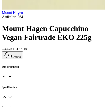
Mount Hagen
Artikelnr: 2641
Mount Hagen Capucchino
Vegan Fairtrade EKO 225g
Det
Det
139
kr
131,55
kr
ursprungliga
nuvarande
Bevaka
priset
priset
var:
är:
139 kr.
131,55 kr.
Om produkten
Specifikation