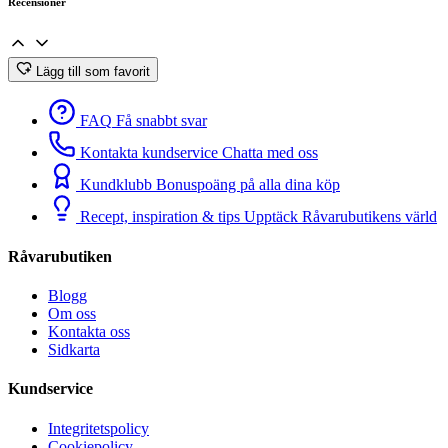
Recensioner
Lägg till som favorit
FAQ
Få snabbt svar
Kontakta kundservice
Chatta med oss
Kundklubb
Bonuspoäng på alla dina köp
Recept, inspiration & tips
Upptäck Råvarubutikens värld
Råvarubutiken
Blogg
Om oss
Kontakta oss
Sidkarta
Kundservice
Integritetspolicy
Cookiepolicy