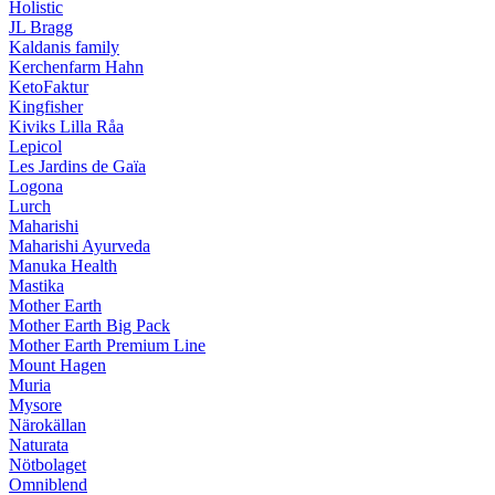
Holistic
JL Bragg
Kaldanis family
Kerchenfarm Hahn
KetoFaktur
Kingfisher
Kiviks Lilla Råa
Lepicol
Les Jardins de Gaïa
Logona
Lurch
Maharishi
Maharishi Ayurveda
Manuka Health
Mastika
Mother Earth
Mother Earth Big Pack
Mother Earth Premium Line
Mount Hagen
Muria
Mysore
Närokällan
Naturata
Nötbolaget
Omniblend