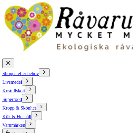
Shoppa efter behov
Livsmedel
Kosttillskott
Superfood
Kropp & Skönhet
Kök & Hushåll
Varumärken