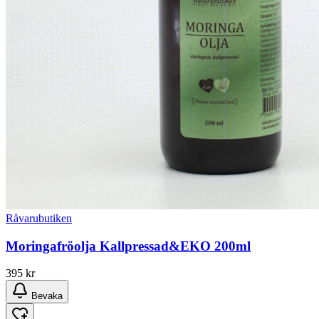
Råvarubutiken
Moringafröolja Kallpressad&EKO 200ml
395
kr
Bevaka