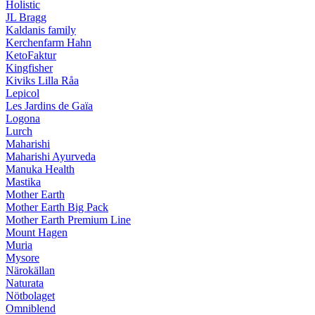
Holistic
JL Bragg
Kaldanis family
Kerchenfarm Hahn
KetoFaktur
Kingfisher
Kiviks Lilla Råa
Lepicol
Les Jardins de Gaïa
Logona
Lurch
Maharishi
Maharishi Ayurveda
Manuka Health
Mastika
Mother Earth
Mother Earth Big Pack
Mother Earth Premium Line
Mount Hagen
Muria
Mysore
Närokällan
Naturata
Nötbolaget
Omniblend