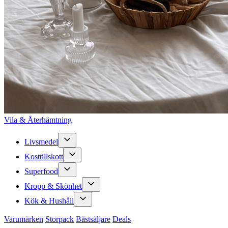
Vila & Återhämtning
Livsmedel
Kosttillskott
Superfood
Kropp & Skönhet
Kök & Hushåll
Varumärken
Storpack
Bästsäljare
Deals