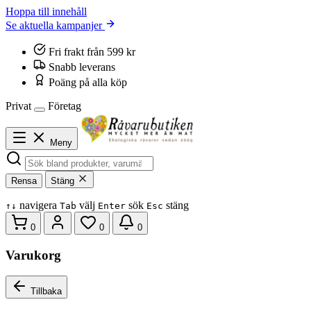
Hoppa till innehåll
Se aktuella kampanjer
Fri frakt från 599 kr
Snabb leverans
Poäng på alla köp
Privat
Företag
Meny
Rensa
Stäng
navigera
välj
sök
stäng
↑
↓
Tab
Enter
Esc
0
0
0
Varukorg
Tillbaka