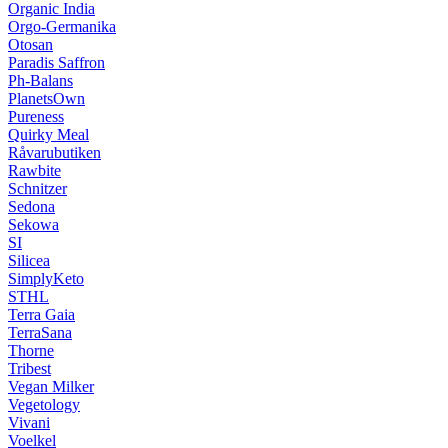
Organic India
Orgo-Germanika
Otosan
Paradis Saffron
Ph-Balans
PlanetsOwn
Pureness
Quirky Meal
Råvarubutiken
Rawbite
Schnitzer
Sedona
Sekowa
SI
Silicea
SimplyKeto
STHL
Terra Gaia
TerraSana
Thorne
Tribest
Vegan Milker
Vegetology
Vivani
Voelkel