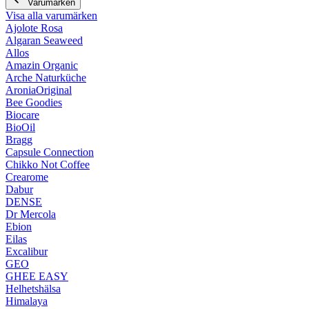
Varumärken
Visa alla varumärken
Ajolote Rosa
Algaran Seaweed
Allos
Amazin Organic
Arche Naturküche
AroniaOriginal
Bee Goodies
Biocare
BioOil
Bragg
Capsule Connection
Chikko Not Coffee
Crearome
Dabur
DENSE
Dr Mercola
Ebion
Eilas
Excalibur
GEO
GHEE EASY
Helhetshälsa
Himalaya