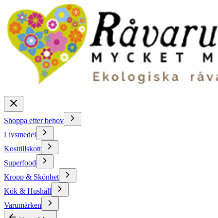
Shoppa efter behov
Livsmedel
Kosttillskott
Superfood
Kropp & Skönhet
Kök & Hushåll
Varumärken