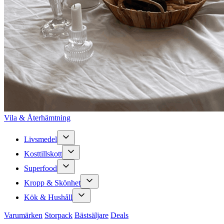
Vila & Återhämtning
Livsmedel
Kosttillskott
Superfood
Kropp & Skönhet
Kök & Hushåll
Varumärken
Storpack
Bästsäljare
Deals