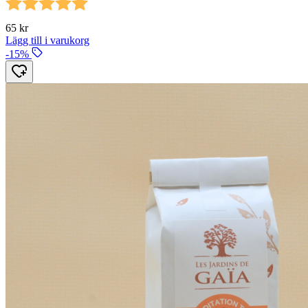
Betyg:
5.0 utav 5 stjärnor
65
kr
Lägg till i varukorg
-15%