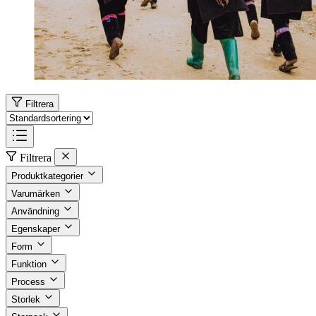
Filtrera
Filtrera
Produktkategorier
Varumärken
Användning
Egenskaper
Form
Funktion
Process
Storlek