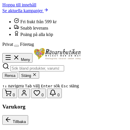
Hoppa till innehåll
Se aktuella kampanjer
Fri frakt från 599 kr
Snabb leverans
Poäng på alla köp
Privat
Företag
Meny
Rensa
Stäng
navigera
välj
sök
stäng
↑
↓
Tab
Enter
Esc
0
0
0
Varukorg
Tillbaka