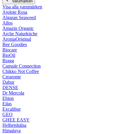
Varumärken
Visa alla varumärken
Ajolote Rosa
Algaran Seaweed
Allos
Amazin Organic
Arche Naturküche
AroniaOriginal
Bee Goodies
Biocare
BioOil
Bragg
Capsule Connection
Chikko Not Coffee
Crearome
Dabur
DENSE
Dr Mercola
Ebion
Eilas
Excalibur
GEO
GHEE EASY
Helhetshälsa
Himalaya