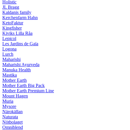
Holistic
JL Bragg
Kaldanis family
Kerchenfarm Hahn
KetoFaktur
Kingfisher
Kiviks Lilla Råa
Lepicol
Les Jardins de Gaïa
Logona
Lurch
Maharishi
Maharishi Ayurveda
Manuka Health
Mastika
Mother Earth
Mother Earth Big Pack
Mother Earth Premium Line
Mount Hagen
Muria
Mysore
Närokällan
Naturata
Nötbolaget
Omniblend