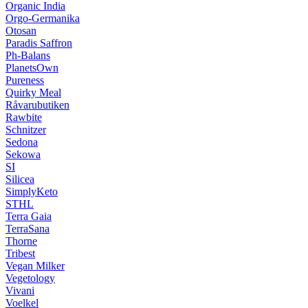
Organic India
Orgo-Germanika
Otosan
Paradis Saffron
Ph-Balans
PlanetsOwn
Pureness
Quirky Meal
Råvarubutiken
Rawbite
Schnitzer
Sedona
Sekowa
SI
Silicea
SimplyKeto
STHL
Terra Gaia
TerraSana
Thorne
Tribest
Vegan Milker
Vegetology
Vivani
Voelkel