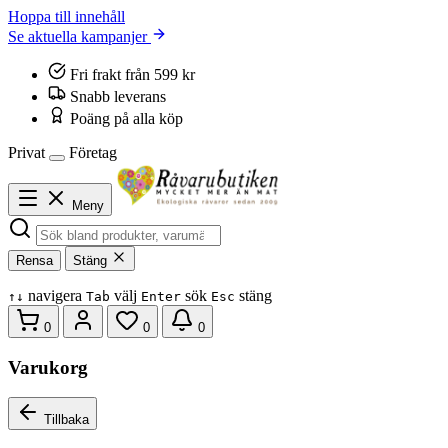
Hoppa till innehåll
Se aktuella kampanjer
Fri frakt från 599 kr
Snabb leverans
Poäng på alla köp
Privat
Företag
Meny
Rensa
Stäng
navigera
välj
sök
stäng
↑
↓
Tab
Enter
Esc
0
0
0
Varukorg
Tillbaka