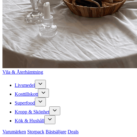
Vila & Återhämtning
Livsmedel
Kosttillskott
Superfood
Kropp & Skönhet
Kök & Hushåll
Varumärken
Storpack
Bästsäljare
Deals