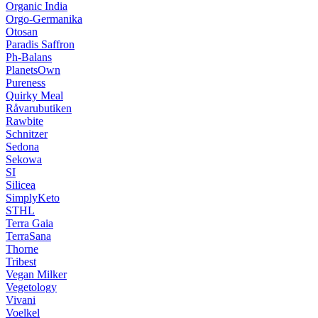
Organic India
Orgo-Germanika
Otosan
Paradis Saffron
Ph-Balans
PlanetsOwn
Pureness
Quirky Meal
Råvarubutiken
Rawbite
Schnitzer
Sedona
Sekowa
SI
Silicea
SimplyKeto
STHL
Terra Gaia
TerraSana
Thorne
Tribest
Vegan Milker
Vegetology
Vivani
Voelkel