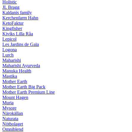
Holistic
JL Bragg
Kaldanis family
Kerchenfarm Hahn
KetoFaktur
Kingfisher
Kiviks Lilla Råa
Lepicol
Les Jardins de Gaïa
Logona
Lurch
Maharishi
Maharishi Ayurveda
Manuka Health
Mastika
Mother Earth
Mother Earth Big Pack
Mother Earth Premium Line
Mount Hagen
Muria
Mysore
Närokällan
Naturata
Nötbolaget
Omniblend