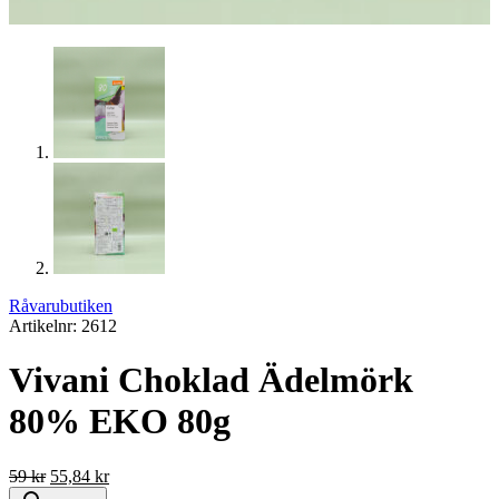
Råvarubutiken
Artikelnr: 2612
Vivani Choklad Ädelmörk
80% EKO 80g
Det
Det
59
kr
55,84
kr
ursprungliga
nuvarande