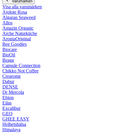
Varumärken
Visa alla varumärken
Ajolote Rosa
Algaran Seaweed
Allos
Amazin Organic
Arche Naturküche
AroniaOriginal
Bee Goodies
Biocare
BioOil
Bragg
Capsule Connection
Chikko Not Coffee
Crearome
Dabur
DENSE
Dr Mercola
Ebion
Eilas
Excalibur
GEO
GHEE EASY
Helhetshälsa
Himalaya