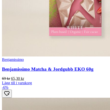
Benjamissimo
Benjamissimo Matcha & Jordgubb EKO 60g
Det
Det
69
kr
65,30
kr
ursprungliga
nuvarande
Lägg till i varukorg
priset
priset
-6%
var:
är:
69 kr.
65,30 kr.