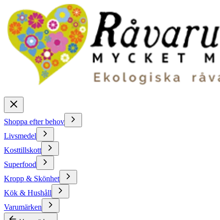
Shoppa efter behov
Livsmedel
Kosttillskott
Superfood
Kropp & Skönhet
Kök & Hushåll
Varumärken