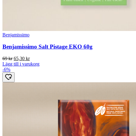
Benjamissimo
Benjamissimo Salt Pistage EKO 60g
Det
Det
69
kr
65,30
kr
ursprungliga
nuvarande
Lägg till i varukorg
priset
priset
-6%
var:
är:
69 kr.
65,30 kr.