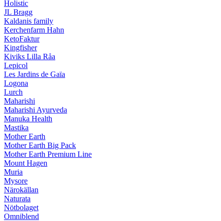
Holistic
JL Bragg
Kaldanis family
Kerchenfarm Hahn
KetoFaktur
Kingfisher
Kiviks Lilla Råa
Lepicol
Les Jardins de Gaïa
Logona
Lurch
Maharishi
Maharishi Ayurveda
Manuka Health
Mastika
Mother Earth
Mother Earth Big Pack
Mother Earth Premium Line
Mount Hagen
Muria
Mysore
Närokällan
Naturata
Nötbolaget
Omniblend