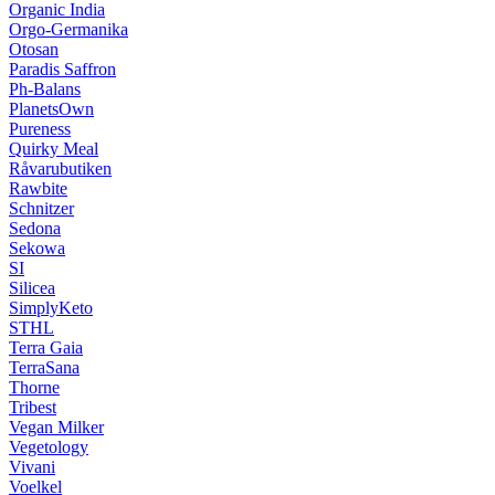
Organic India
Orgo-Germanika
Otosan
Paradis Saffron
Ph-Balans
PlanetsOwn
Pureness
Quirky Meal
Råvarubutiken
Rawbite
Schnitzer
Sedona
Sekowa
SI
Silicea
SimplyKeto
STHL
Terra Gaia
TerraSana
Thorne
Tribest
Vegan Milker
Vegetology
Vivani
Voelkel