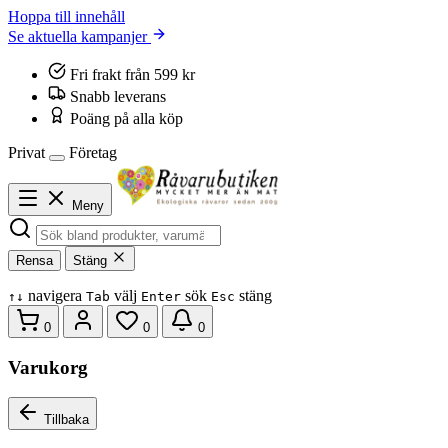
Hoppa till innehåll
Se aktuella kampanjer
Fri frakt från 599 kr
Snabb leverans
Poäng på alla köp
Privat
Företag
Meny
Rensa
Stäng
navigera
välj
sök
stäng
↑
↓
Tab
Enter
Esc
0
0
0
Varukorg
Tillbaka