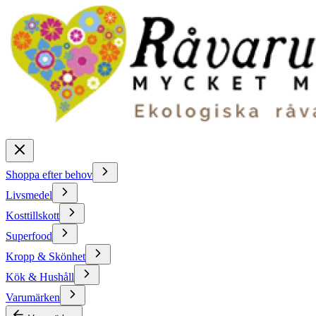
Shoppa efter behov
Livsmedel
Kosttillskott
Superfood
Kropp & Skönhet
Kök & Hushåll
Varumärken