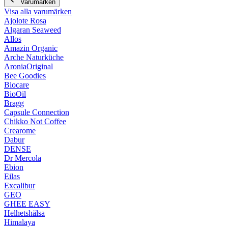
Varumärken
Visa alla varumärken
Ajolote Rosa
Algaran Seaweed
Allos
Amazin Organic
Arche Naturküche
AroniaOriginal
Bee Goodies
Biocare
BioOil
Bragg
Capsule Connection
Chikko Not Coffee
Crearome
Dabur
DENSE
Dr Mercola
Ebion
Eilas
Excalibur
GEO
GHEE EASY
Helhetshälsa
Himalaya