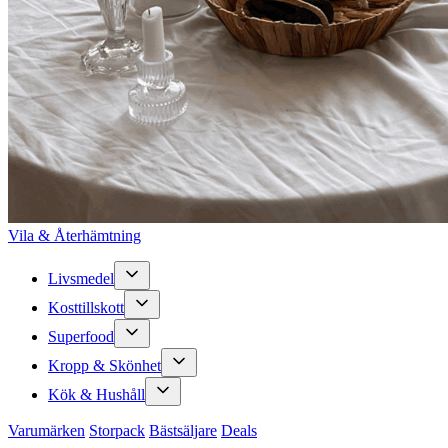
Vila & Återhämtning
Livsmedel
Kosttillskott
Superfood
Kropp & Skönhet
Kök & Hushåll
Varumärken
Storpack
Bästsäljare
Deals