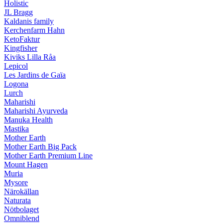
Holistic
JL Bragg
Kaldanis family
Kerchenfarm Hahn
KetoFaktur
Kingfisher
Kiviks Lilla Råa
Lepicol
Les Jardins de Gaïa
Logona
Lurch
Maharishi
Maharishi Ayurveda
Manuka Health
Mastika
Mother Earth
Mother Earth Big Pack
Mother Earth Premium Line
Mount Hagen
Muria
Mysore
Närokällan
Naturata
Nötbolaget
Omniblend