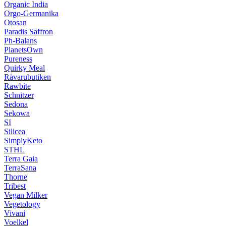
Organic India
Orgo-Germanika
Otosan
Paradis Saffron
Ph-Balans
PlanetsOwn
Pureness
Quirky Meal
Råvarubutiken
Rawbite
Schnitzer
Sedona
Sekowa
SI
Silicea
SimplyKeto
STHL
Terra Gaia
TerraSana
Thorne
Tribest
Vegan Milker
Vegetology
Vivani
Voelkel