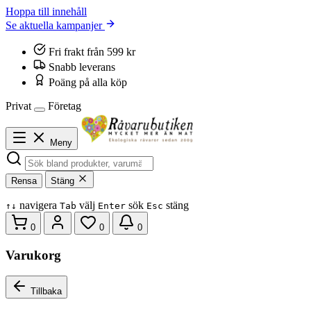
Hoppa till innehåll
Se aktuella kampanjer
Fri frakt från 599 kr
Snabb leverans
Poäng på alla köp
Privat
Företag
Meny
Rensa
Stäng
navigera
välj
sök
stäng
↑
↓
Tab
Enter
Esc
0
0
0
Varukorg
Tillbaka