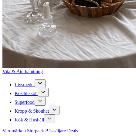
Vila & Återhämtning
Livsmedel
Kosttillskott
Superfood
Kropp & Skönhet
Kök & Hushåll
Varumärken
Storpack
Bästsäljare
Deals