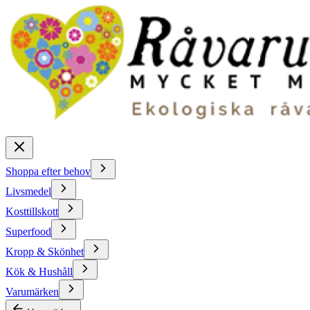
Shoppa efter behov
Livsmedel
Kosttillskott
Superfood
Kropp & Skönhet
Kök & Hushåll
Varumärken