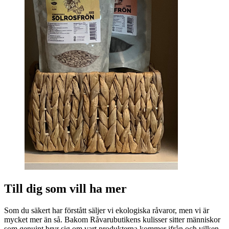
Till dig som vill ha mer
Som du säkert har förstått säljer vi ekologiska råvaror, men vi är
mycket mer än så. Bakom Råvarubutikens kulisser sitter människor
som genuint bryr sig om vart produkterna kommer ifrån och vilken