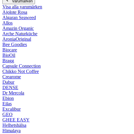
Varumärken
Visa alla varumärken
Ajolote Rosa
Algaran Seaweed
Allos
Amazin Organic
Arche Naturküche
AroniaOriginal
Bee Goodies
Biocare
BioOil
Bragg
Capsule Connection
Chikko Not Coffee
Crearome
Dabur
DENSE
Dr Mercola
Ebion
Eilas
Excalibur
GEO
GHEE EASY
Helhetshälsa
Himalaya