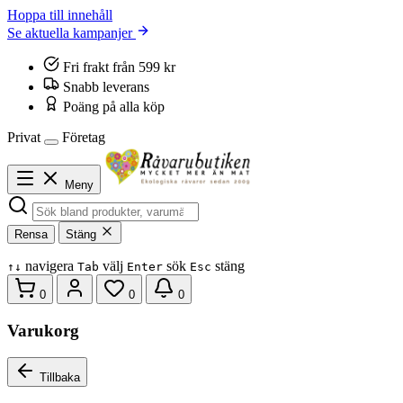
Hoppa till innehåll
Se aktuella kampanjer
Fri frakt från 599 kr
Snabb leverans
Poäng på alla köp
Privat
Företag
Meny
Rensa
Stäng
navigera
välj
sök
stäng
↑
↓
Tab
Enter
Esc
0
0
0
Varukorg
Tillbaka