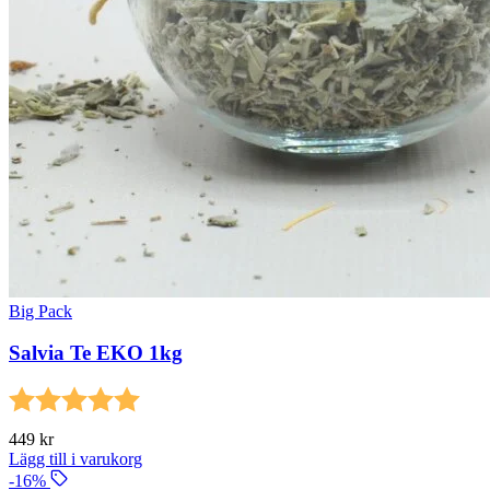
Big Pack
Salvia Te EKO 1kg
Betyg:
5.0 utav 5 stjärnor
449
kr
Lägg till i varukorg
-16%