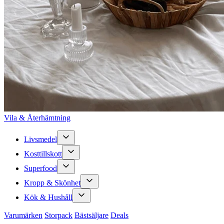
Vila & Återhämtning
Livsmedel
Kosttillskott
Superfood
Kropp & Skönhet
Kök & Hushåll
Varumärken
Storpack
Bästsäljare
Deals