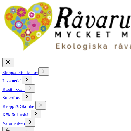
Shoppa efter behov
Livsmedel
Kosttillskott
Superfood
Kropp & Skönhet
Kök & Hushåll
Varumärken