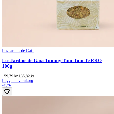
Les Jardins de Gaïa
Les Jardins de Gaïa Tummy Tum-Tum Te EKO
100g
Det
Det
159,79
kr
135,82
kr
ursprungliga
nuvarande
Lägg till i varukorg
priset
priset
-45%
var:
är:
159,79 kr.
135,82 kr.