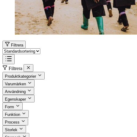
Filtrera
Filtrera
Produktkategorier
Varumärken
Användning
Egenskaper
Form
Funktion
Process
Storlek