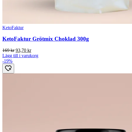
KetoFaktur
KetoFaktur Grötmix Choklad 300g
Det
Det
169
kr
93,70
kr
ursprungliga
nuvarande
Lägg till i varukorg
priset
priset
-19%
var:
är:
169 kr.
93,70 kr.