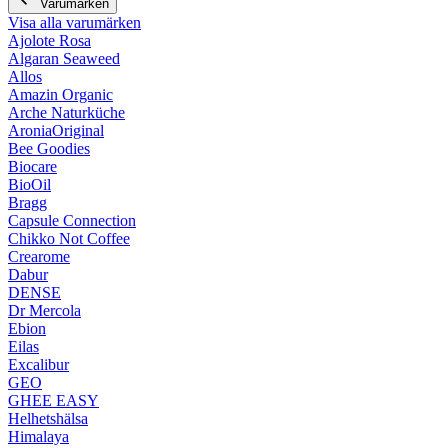
Varumärken
Visa alla varumärken
Ajolote Rosa
Algaran Seaweed
Allos
Amazin Organic
Arche Naturküche
AroniaOriginal
Bee Goodies
Biocare
BioOil
Bragg
Capsule Connection
Chikko Not Coffee
Crearome
Dabur
DENSE
Dr Mercola
Ebion
Eilas
Excalibur
GEO
GHEE EASY
Helhetshälsa
Himalaya