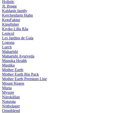
Holistic
JL Bragg
Kaldanis family
Kerchenfarm Hahn
KetoFaktur
Kingfisher
Kiviks Lilla Råa
Lepicol
Les Jardins de Gaïa
Logona
Lurch
Maharishi
Maharishi Ayurveda
Manuka Health
Mastika
Mother Earth
Mother Earth Big Pack
Mother Earth Premium Line
Mount Hagen
Muria
Mysore
Närokällan
Naturata
Nötbolaget
Omniblend