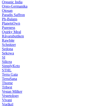
Organic India
Orgo-Germanika
Otosan
Paradis Saffron
Ph-Balans
PlanetsOwn
Pureness
Quirky Meal
Råvarubutiken
Rawbite
Schnitzer
Sedona
Sekowa
SI
Silicea
SimplyKeto
STHL
Terra Gaia
TerraSana
Thorne
Tribest
Vegan Milker
Vegetology
Vivani
Voelkel