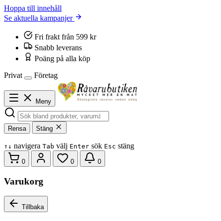
Hoppa till innehåll
Se aktuella kampanjer
Fri frakt från 599 kr
Snabb leverans
Poäng på alla köp
Privat
Företag
Meny
Rensa
Stäng
navigera
välj
sök
stäng
↑
↓
Tab
Enter
Esc
0
0
0
Varukorg
Tillbaka