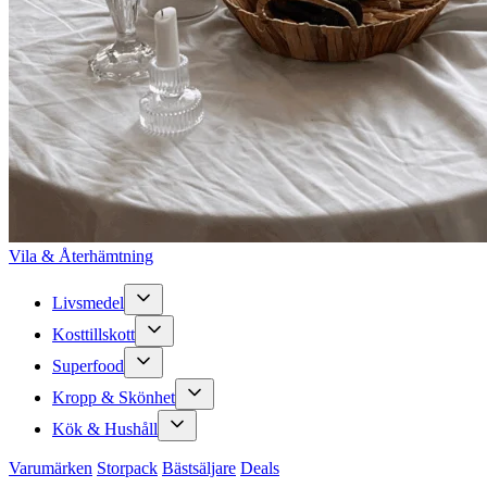
Vila & Återhämtning
Livsmedel
Kosttillskott
Superfood
Kropp & Skönhet
Kök & Hushåll
Varumärken
Storpack
Bästsäljare
Deals