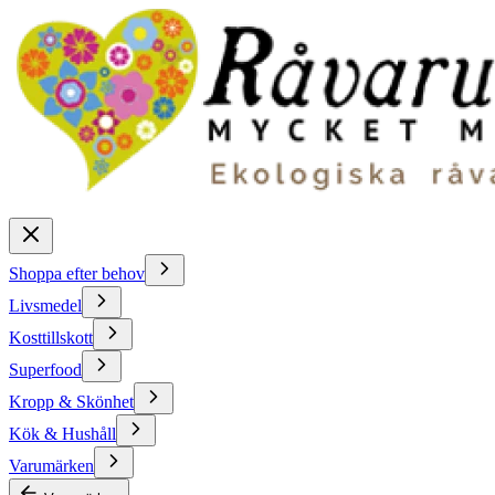
Shoppa efter behov
Livsmedel
Kosttillskott
Superfood
Kropp & Skönhet
Kök & Hushåll
Varumärken