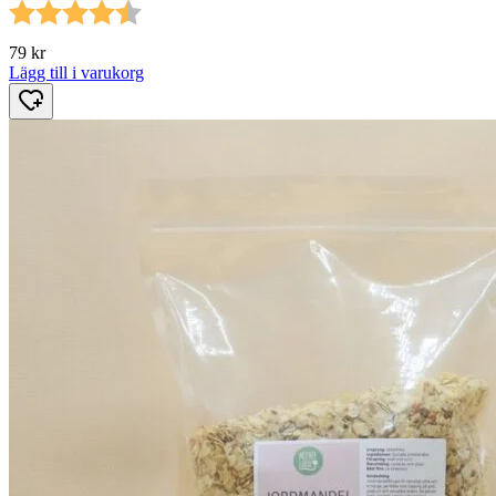
Betyg:
4.5 utav 5 stjärnor
79
kr
Lägg till i varukorg