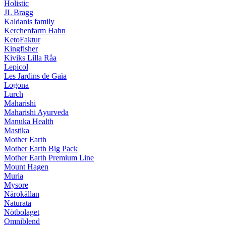
Holistic
JL Bragg
Kaldanis family
Kerchenfarm Hahn
KetoFaktur
Kingfisher
Kiviks Lilla Råa
Lepicol
Les Jardins de Gaïa
Logona
Lurch
Maharishi
Maharishi Ayurveda
Manuka Health
Mastika
Mother Earth
Mother Earth Big Pack
Mother Earth Premium Line
Mount Hagen
Muria
Mysore
Närokällan
Naturata
Nötbolaget
Omniblend