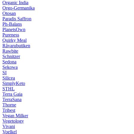
Organic India
Orgo-Germanika
Otosan
Paradis Saffron
Ph-Balans
PlanetsOwn
Pureness
Quirky Meal
Råvarubutiken
Rawbite
Schnitzer
Sedona
Sekowa
SI
Silicea
SimplyKeto
STHL
Terra Gaia
TerraSana
Thorne
Tribest
Vegan Milker
Vegetology
Vivani
Voelkel