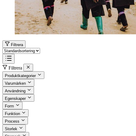
Filtrera
Filtrera
Produktkategorier
Varumärken
Användning
Egenskaper
Form
Funktion
Process
Storlek