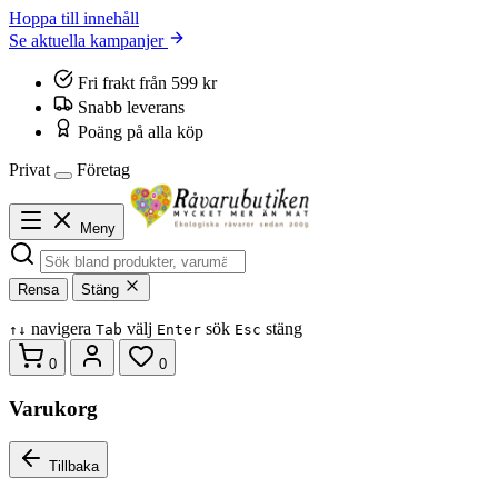
Hoppa till innehåll
Se aktuella kampanjer
Fri frakt från 599 kr
Snabb leverans
Poäng på alla köp
Privat
Företag
Meny
Rensa
Stäng
navigera
välj
sök
stäng
↑
↓
Tab
Enter
Esc
0
0
Varukorg
Tillbaka