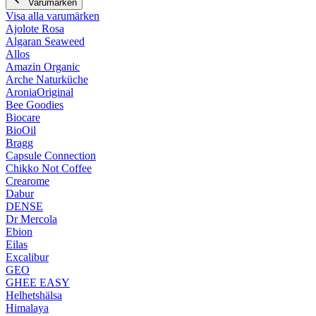
Varumärken
Visa alla varumärken
Ajolote Rosa
Algaran Seaweed
Allos
Amazin Organic
Arche Naturküche
AroniaOriginal
Bee Goodies
Biocare
BioOil
Bragg
Capsule Connection
Chikko Not Coffee
Crearome
Dabur
DENSE
Dr Mercola
Ebion
Eilas
Excalibur
GEO
GHEE EASY
Helhetshälsa
Himalaya