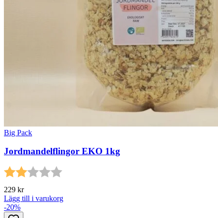
Big Pack
Jordmandelflingor EKO 1kg
Betyg:
2.0 utav 5 stjärnor
229
kr
Lägg till i varukorg
-20%