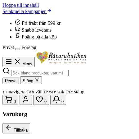
Hoppa till innehåll
Se aktuella kampanjer
Fri frakt från 599 kr
Snabb leverans
Poäng på alla köp
Privat
Företag
Meny
Rensa
Stäng
navigera
välj
sök
stäng
↑
↓
Tab
Enter
Esc
0
0
0
Varukorg
Tillbaka